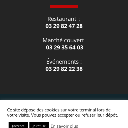
Restaurant
:
03 29 82 47 28
Marché couvert
03 29 35 64 03
Événements
:
03 29 82 22 38
© tous droits réservés
Ce site dépose des cookies sur votre terminal lors de
plan du site
-
mentions légales
-
politique de
votre visite. Vous pouvez accepter ou refuser leur dépôt.
confidentialité
En savoir plus
J'accepte
Je refuse